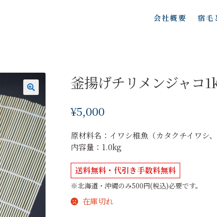
会社概要
宿毛
釜揚げチリメンジャコ1k
¥
5,000
原材料名：イワシ稚魚（カタクチイワシ
内容量：1.0kg
送料無料・代引き手数料無料
※北海道・沖縄のみ500円(税込)必要です。
在庫切れ